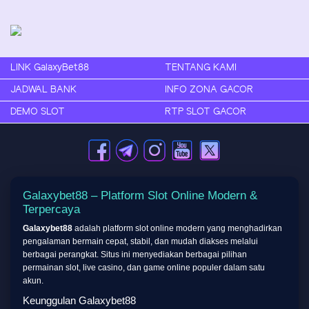
LINK GalaxyBet88
TENTANG KAMI
JADWAL BANK
INFO ZONA GACOR
DEMO SLOT
RTP SLOT GACOR
Galaxybet88 – Platform Slot Online Modern &
Terpercaya
Galaxybet88
adalah platform slot online modern yang menghadirkan
pengalaman bermain cepat, stabil, dan mudah diakses melalui
berbagai perangkat. Situs ini menyediakan berbagai pilihan
permainan slot, live casino, dan game online populer dalam satu
akun.
Keunggulan Galaxybet88