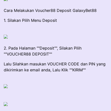
Cara Melakukan Voucher88 Deposit GalaxyBet88
1. Silakan Pilih Menu Deposit
2. Pada Halaman ""Deposit"", Silakan Pilih
""VOUCHER88 DEPOSIT""
Lalu Silahkan masukan VOUCHER CODE dan PIN yang
dikirimkan ke email anda, Lalu Klik ""KIRIM""