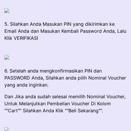
5. Silahkan Anda Masukan PIN yang dikirimkan ke
Email Anda dan Masukan Kembali Password Anda, Lalu
Klik VERIFIKASI
6. Setelah anda mengkonfirmasikan PIN dan
PASSWORD Anda, Silahkan anda pilih Nominal Voucher
yang anda inginkan.
Dan Jika anda sudah selesai memilih Nominal Voucher,
Untuk Melanjutkan Pembelian Voucher Di Kolom
""Cart"" Silahkan Anda Klik ""Beli Sekarang"".