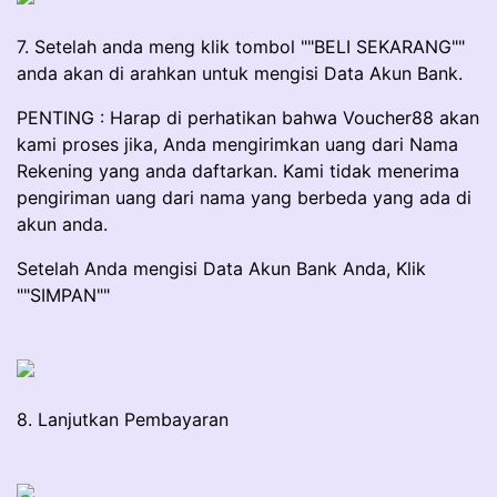
7. Setelah anda meng klik tombol ""BELI SEKARANG""
anda akan di arahkan untuk mengisi Data Akun Bank.
PENTING : Harap di perhatikan bahwa Voucher88 akan
kami proses jika, Anda mengirimkan uang dari Nama
Rekening yang anda daftarkan. Kami tidak menerima
pengiriman uang dari nama yang berbeda yang ada di
akun anda.
Setelah Anda mengisi Data Akun Bank Anda, Klik
""SIMPAN""
8. Lanjutkan Pembayaran