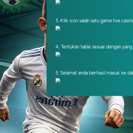
3. Klik icon salah satu game live casi
4. Tentukan table sesuai dengan yang 
5. Selamat anda berhasil masuk ke da