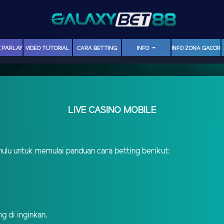
 PARLAY
VIDEO TUTORIAL
CARA BETTING
INFO
INFO ZONA GACOR
LIVE CASINO MOBILE
ahulu untuk memulai panduan cara betting berikut:
ng di inginkan.