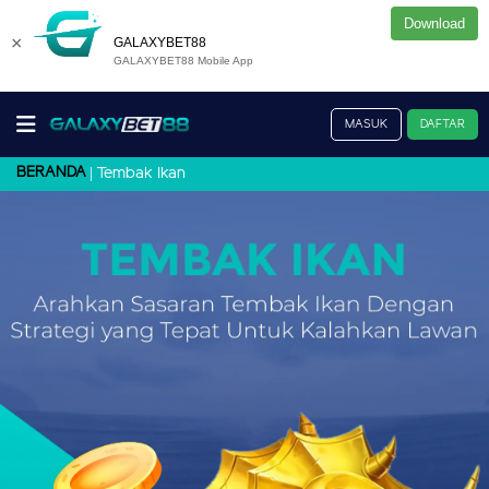
Download
×
GALAXYBET88
GALAXYBET88 Mobile App
MASUK
DAFTAR
BERANDA
Tembak Ikan