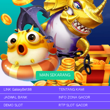
MAIN SEKARANG
LINK GalaxyBet88
TENTANG KAMI
JADWAL BANK
INFO ZONA GACOR
DEMO SLOT
RTP SLOT GACOR