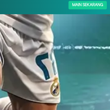
MAIN SEKARANG