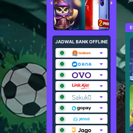
je
E
JADWAL BANK OFFLINE