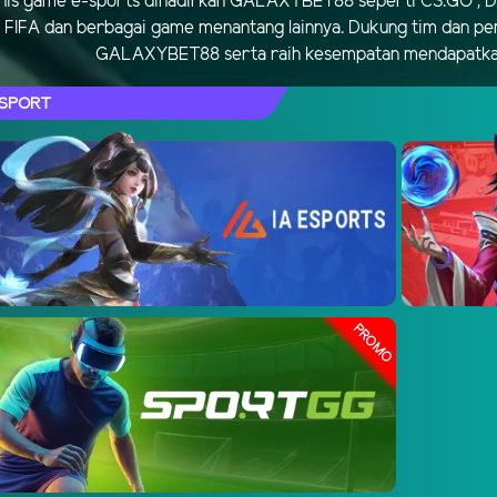
nis game e-sports dihadirkan GALAXYBET88 seperti CS:GO , 
FIFA dan berbagai game menantang lainnya. Dukung tim dan pe
GALAXYBET88 serta raih kesempatan mendapatkan
SPORT
PROMO